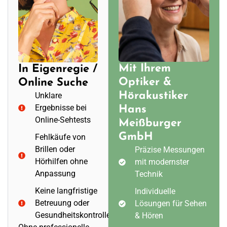
Mit Ihrem
In Eigenregie /
Optiker &
Online Suche
Hörakustiker
Unklare
Ergebnisse bei
Hans
Online-Sehtests
Meißburger
GmbH
Fehlkäufe von
Brillen oder
Präzise Messungen
Hörhilfen ohne
mit modernster
Anpassung
Technik
Keine langfristige
Individuelle
Betreuung oder
Lösungen für Sehen
Gesundheitskontrolle
& Hören