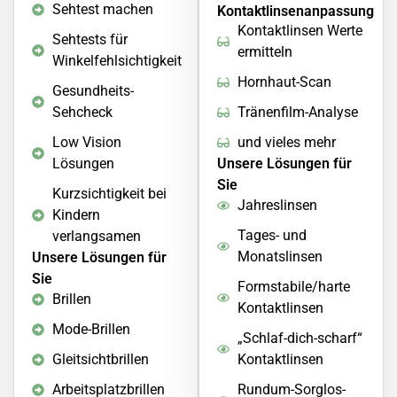
Sehtest machen
Kontaktlinsenanpassung
Kontaktlinsen Werte
Sehtests für
ermitteln
Winkelfehlsichtigkeit
Hornhaut-Scan
Gesundheits-
Sehcheck
Tränenfilm-Analyse
Low Vision
und vieles mehr
Lösungen
Unsere Lösungen für
Sie
Kurzsichtigkeit bei
Jahreslinsen
Kindern
Tages- und
verlangsamen
Monatslinsen
Unsere Lösungen für
Sie
Formstabile/harte
Brillen
Kontaktlinsen
Mode-Brillen
„Schlaf-dich-scharf“
Gleitsichtbrillen
Kontaktlinsen
Arbeitsplatzbrillen
Rundum-Sorglos-