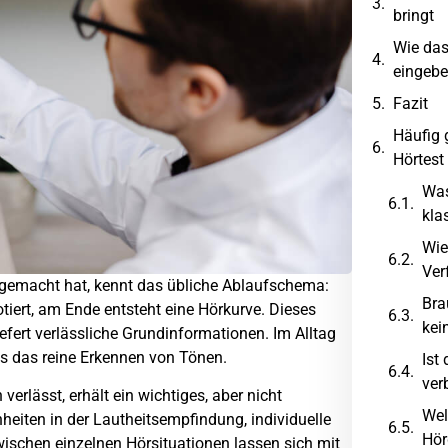
bringt
Wie das
eingebet
Fazit
Häufig 
Hörtest
Was
kla
Wie
Ver
 gemacht hat, kennt das übliche Ablaufschema:
Bra
tiert, am Ende entsteht eine Hörkurve. Dieses
kei
iefert verlässliche Grundinformationen. Im Alltag
als das reine Erkennen von Tönen.
Ist
ver
erlässt, erhält ein wichtiges, aber nicht
Wel
heiten in der Lautheitsempfindung, individuelle
Hör
ischen einzelnen Hörsituationen lassen sich mit