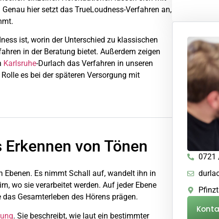
. Genau hier setzt das TrueLoudness-Verfahren an,
mmt.
ness ist, worin der Unterschied zu klassischen
fahren in der Beratung bietet. Außerdem zeigen
n
Karlsruhe
-Durlach das Verfahren in unseren
 Rolle es bei der späteren Versorgung mit
as Erkennen von Tönen
0721 
durla
 Ebenen. Es nimmt Schall auf, wandelt ihn in
rn, wo sie verarbeitet werden. Auf jeder Ebene
Pfinz
die das Gesamterleben des Hörens prägen.
Kont
dung
. Sie beschreibt, wie laut ein bestimmter