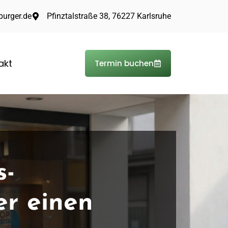
urger.de
Pfinztalstraße 38, 76227 Karlsruhe
akt
Termin buchen
s-
er einen