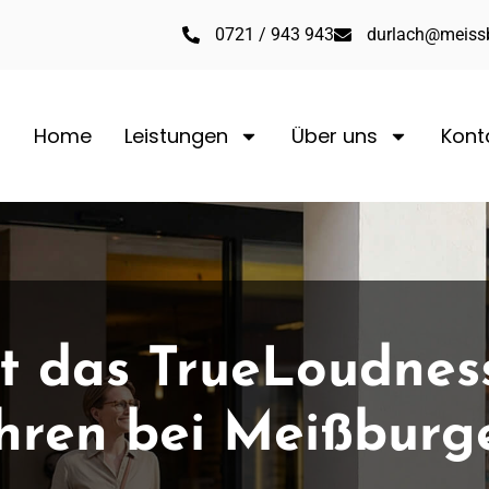
0721 / 943 943
durlach@meissb
Home
Leistungen
Über uns
Kont
 das TrueLoudnes
hren bei Meißburg