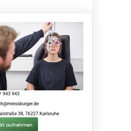
/ 943 943
ch@meissburger.de
talstraße 38, 76227 Karlsruhe
akt aufnehmen