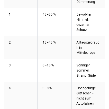
Dämmerung
1
43–80 %
Bewölkter
Himmel,
dezenter
Schutz
2
18–43 %
Alltagsgebrauc
h in
Mitteleuropa
3
8–18 %
Sonniger
Sommer,
Strand, Süden
4
3–8 %
Hochgebirge,
Gletscher –
nicht zum
Autofahren