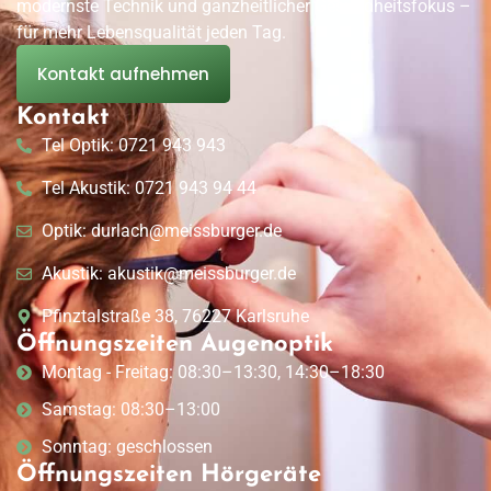
modernste Technik und ganzheitlicher Gesundheitsfokus –
für mehr Lebensqualität jeden Tag.
Kontakt aufnehmen
Kontakt
Tel Optik: 0721 943 943
Tel Akustik: 0721 943 94 44
Optik: durlach@meissburger.de
Akustik: akustik@meissburger.de
Pfinztalstraße 38, 76227 Karlsruhe
Öffnungszeiten Augenoptik
Montag - Freitag: 08:30–13:30, 14:30–18:30
Samstag: 08:30–13:00
Sonntag: geschlossen
Öffnungszeiten Hörgeräte