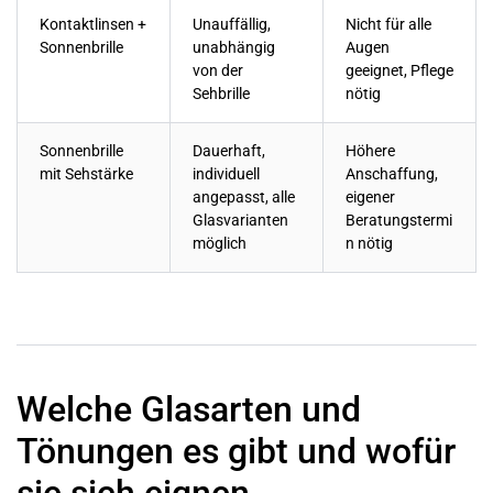
Kontaktlinsen +
Unauffällig,
Nicht für alle
Sonnenbrille
unabhängig
Augen
von der
geeignet, Pflege
Sehbrille
nötig
Sonnenbrille
Dauerhaft,
Höhere
mit Sehstärke
individuell
Anschaffung,
angepasst, alle
eigener
Glasvarianten
Beratungstermi
möglich
n nötig
Welche Glasarten und
Tönungen es gibt und wofür